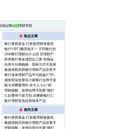
在线记帐
|
理财学院
热点文章
·
银行券商基金 打新股理财谁最优
·
银行VIP门槛高低不一 不同银行的
·
2008银行理财出什么招 买理财产
·
投资银行黄金须货比三家 实物金
·
信用卡分期购物：四种方式可选择
·
最值得购买的银行理财产品在售手
·
银行保本理财产品平均收益4.79%
·
浦发和深发展等六家银行信用卡促
·
刷卡消费要理性 持卡人小心“积
·
理财提醒：使用信用卡也要“精打
·
汇款费率千差万别 在哪家银行汇
·
银行理财首选短期保本产品
相关文章
·
银行券商基金 打新股理财谁最优
·
最值得购买的银行理财产品在售手
·
理财提醒：使用信用卡也要“精打