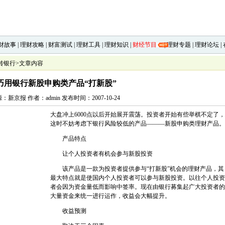
财故事
|
理财攻略
|
财富测试
|
理财工具
|
理财知识
|
财经节目
|
理财专题
|
理财论坛
|
转银行
>文章内容
巧用银行新股申购类产品“打新股”
：新京报 作者：admin 发布时间：2007-10-24
大盘冲上6000点以后开始展开震荡。投资者开始有些举棋不定了，
这时不妨考虑下银行风险较低的产品———新股申购类理财产品。
产品特点
让个人投资者有机会参与新股投资
该产品是一款为投资者提供参与“打新股”机会的理财产品，其
最大特点就是使国内个人投资者可以参与新股投资。以往个人投资
者会因为资金量低而影响中签率。现在由银行募集起广大投资者的
大量资金来统一进行运作，收益会大幅提升。
收益预测