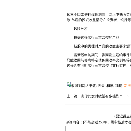
这三个因素进行模拟测算，网上申购收益率均
除1%后的投资收益部分在投资者、银行
风险分析
最好选择实行三重监控的产品
新股申购类理财产品的收益主要来源于
当新股申购期间，券商发生违约事件时
只能收回与券商特定债务回收率比例相等
选择具有同时实行三重监控（支行监控、
收藏到网络书签:
天天
和讯
我摘
新浪
上一篇：
测你的发财欲望有多强烈？
下
（
要记得去
评论内容：(不能超过250字，需审核后