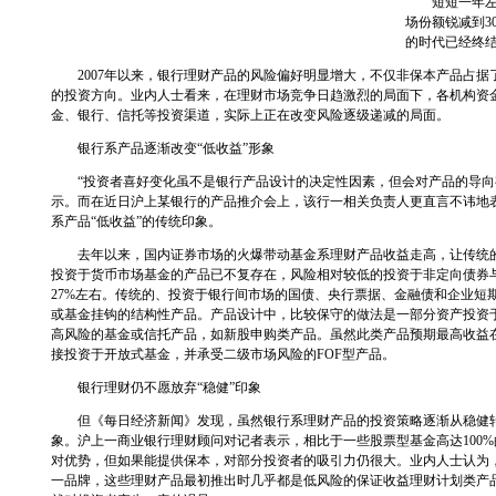
短短一年左右
场份额锐减到3
的时代已经终
2007年以来，银行理财产品的风险偏好明显增大，不仅非保本产品占据
的投资方向。业内人士看来，在理财市场竞争日趋激烈的局面下，各机构资
金、银行、信托等投资渠道，实际上正在改变风险逐级递减的局面。
银行系产品逐渐改变“低收益”形象
“投资者喜好变化虽不是银行产品设计的决定性因素，但会对产品的导向
示。而在近日沪上某银行的产品推介会上，该行一相关负责人更直言不讳地
系产品“低收益”的传统印象。
去年以来，国内证券市场的火爆带动基金系理财产品收益走高，让传统的银
投资于货币市场基金的产品已不复存在，风险相对较低的投资于非定向债券
27%左右。传统的、投资于银行间市场的国债、央行票据、金融债和企业短
或基金挂钩的结构性产品。产品设计中，比较保守的做法是一部分资产投资
高风险的基金或信托产品，如新股申购类产品。虽然此类产品预期最高收益在
接投资于开放式基金，并承受二级市场风险的FOF型产品。
银行理财仍不愿放弃“稳健”印象
但《每日经济新闻》发现，虽然银行系理财产品的投资策略逐渐从稳健转向
象。沪上一商业银行理财顾问对记者表示，相比于一些股票型基金高达100%
对优势，但如果能提供保本，对部分投资者的吸引力仍很大。业内人士认为
一品牌，这些理财产品最初推出时几乎都是低风险的保证收益理财计划类产