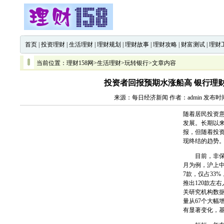
首页
|
投资理财
|
生活理财
|
理财规划
|
理财故事
|
理财攻略
|
财富测试
|
理财
当前位置：
理财158网
>
生活理财
>
玩转银行
>文章内容
投资者回报预期水涨船高 银行理
来源：每日经济新闻 作者：admin 发布时间：
随着居民投资
发展。长期以
报，但随着投资
现终结的趋势
目前，非保本
月为例，沪上中
7款，仅占33
推出120款左
关研究机构数据
量从67个大幅
有显著变化，基