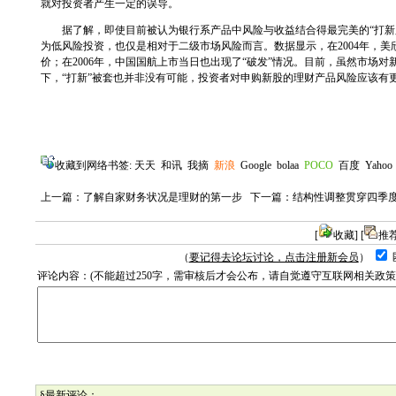
就对投资者产生一定的误导。
据了解，即使目前被认为银行系产品中风险与收益结合得最完美的“打新股”
为低风险投资，也仅是相对于二级市场风险而言。数据显示，在2004年，
价；在2006年，中国国航上市当日也出现了“破发”情况。目前，虽然市场
下，“打新”被套也并非没有可能，投资者对申购新股的理财产品风险应该有
收藏到网络书签:
天天
和讯
我摘
新浪
Google
bolaa
POCO
百度
Yahoo
上一篇：
了解自家财务状况是理财的第一步
下一篇：
结构性调整贯穿四季度
[
收藏
] [
推
（
要记得去论坛讨论，点击注册新会员
）
评论内容：(不能超过250字，需审核后才会公布，请自觉遵守互联网相关政
§最新评论：