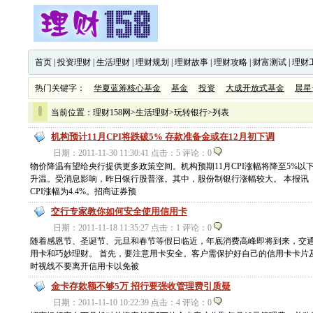
首页
|
投资理财
|
生活理财
|
理财规划
|
理财故事
|
理财攻略
|
财富测试
|
理财
热门关键字：
华夏蓝筹核心基金
基金
投资
大成开放式基金
晨星
当前位置：
理财158网
>
生活理财
>
玩转银行
>列表
机构预计11月CPI将跌破5% 存款准备金或在12月初下调
日期：2011-11-30 11:30:41 点击：5 评论：0
物价降温有望给央行提供更多政策空间。机构预期11月CPI涨幅将降至5%
升温。受消息影响，昨日银行股普涨。其中，股份制银行涨幅较大。 本报讯 
CPI涨幅为4.4%。招商证券预
交行专家教你如何安全使用信用卡
日期：2011-11-18 11:35:27 点击：1 评论：0
随着感恩节、圣诞节、元旦和春节等假日临近，年底消费高峰即将到来，交
用卡和巧妙理财。 首先，要注意用卡安全。客户需保护好自己的信用卡卡片
时视线不要离开信用卡以免被
金卡存款额不够5万 招行要强收管理费引质疑
日期：2011-11-10 10:22:39 点击：4 评论：0