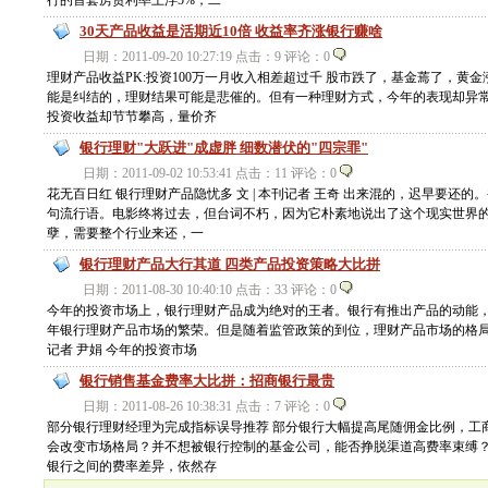
行的首套房贷利率上浮5%，二
30天产品收益是活期近10倍 收益率齐涨银行赚啥
日期：2011-09-20 10:27:19 点击：9 评论：0
理财产品收益PK:投资100万一月收入相差超过千 股市跌了，基金蔫了，
能是纠结的，理财结果可能是悲催的。但有一种理财方式，今年的表现却异
投资收益却节节攀高，量价齐
银行理财"大跃进"成虚胖 细数潜伏的"四宗罪"
日期：2011-09-02 10:53:41 点击：11 评论：0
花无百日红 银行理财产品隐忧多 文 | 本刊记者 王奇 出来混的，迟早要还
句流行语。电影终将过去，但台词不朽，因为它朴素地说出了这个现实世界
孽，需要整个行业来还，一
银行理财产品大行其道 四类产品投资策略大比拼
日期：2011-08-30 10:40:10 点击：33 评论：0
今年的投资市场上，银行理财产品成为绝对的王者。银行有推出产品的动能
年银行理财产品市场的繁荣。但是随着监管政策的到位，理财产品市场的格局将
记者 尹娟 今年的投资市场
银行销售基金费率大比拼：招商银行最贵
日期：2011-08-26 10:38:31 点击：7 评论：0
部分银行理财经理为完成指标误导推荐 部分银行大幅提高尾随佣金比例，工商
会改变市场格局？并不想被银行控制的基金公司，能否挣脱渠道高费率束缚？
银行之间的费率差异，依然存