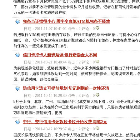
招商银行宣布下月起对总资产低于5万的金卡客户收取每月10元管理费，并称
了，部分以前不收取管理费的金卡将从12月起被收费。记者在招商银行发布
万元的一卡通金卡实施跨账户收
凭条当证据得小心 黑字变白纸ATM机凭条不经放
日期：2011-11-07 10:41:02 点击：2 评论：0
若把银行ATM机里打出来的存取款、转账汇款的凭条当作证据，可得小心保
白纸一张。 曾小姐每次在ATM机存取款都会习惯打印凭条，并放在家里保
前保存的一些凭条竟变成了白纸，
信用卡持卡人航班延误 银行赔偿金大不同
日期：2011-10-21 10:49:44 点击：2 评论：0
为实现差异化经营，笼络优质客户，近年来不少商业银行专门推出了针对航
买机票后，如果航班延误达到一定时间，便可获得赔偿金。记者调查发现，
因、延误时间、赔偿金额及
防信用卡透支可提前规划 切记到期前一次性还清
日期：2011-10-14 10:29:30 点击：3 评论：0
9月份上海、北京、广州、深圳商品住宅成交量大幅下滑，这让部分房地产开
者则欢欣鼓舞，认为在博弈中正出现有利于买方的信号，只要购房者继续观
万科近期再出营销奇招，把房
中行、交行信用卡还款拉卡拉开始收费 每笔2元
日期：2011-10-12 10:29:37 点击：2 评论：0
国庆长假痛快消费之后，不少持卡人现在正忙于将信用卡欠款还上。然而在