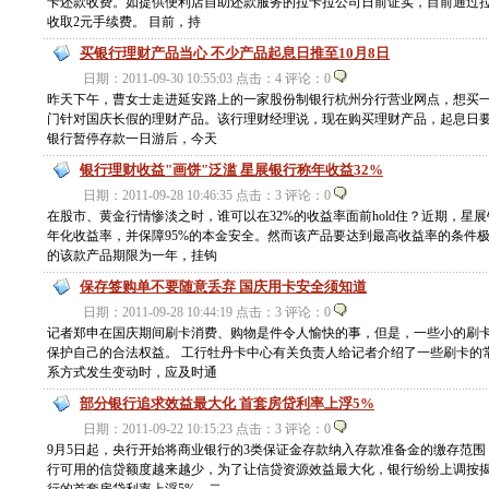
卡还款收费。如提供便利店自助还款服务的拉卡拉公司日前证实，目前通过
收取2元手续费。 目前，持
买银行理财产品当心 不少产品起息日推至10月8日
日期：2011-09-30 10:55:03 点击：4 评论：0
昨天下午，曹女士走进延安路上的一家股份制银行杭州分行营业网点，想买
门针对国庆长假的理财产品。该行理财经理说，现在购买理财产品，起息日要等
银行暂停存款一日游后，今天
银行理财收益"画饼"泛滥 星展银行称年收益32%
日期：2011-09-28 10:46:35 点击：3 评论：0
在股市、黄金行情惨淡之时，谁可以在32%的收益率面前hold住？近期，星
年化收益率，并保障95%的本金安全。然而该产品要达到最高收益率的条件
的该款产品期限为一年，挂钩
保存签购单不要随意丢弃 国庆用卡安全须知道
日期：2011-09-28 10:44:19 点击：3 评论：0
记者郑申在国庆期间刷卡消费、购物是件令人愉快的事，但是，一些小的刷
保护自己的合法权益。 工行牡丹卡中心有关负责人给记者介绍了一些刷卡的
系方式发生变动时，应及时通
部分银行追求效益最大化 首套房贷利率上浮5%
日期：2011-09-22 10:15:23 点击：3 评论：0
9月5日起，央行开始将商业银行的3类保证金存款纳入存款准备金的缴存范
行可用的信贷额度越来越少，为了让信贷资源效益最大化，银行纷纷上调按揭