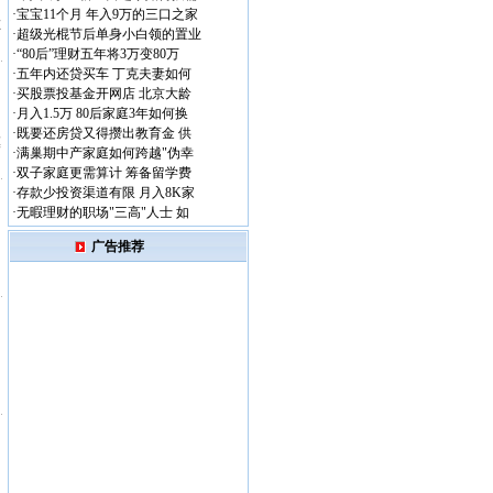
·
宝宝11个月 年入9万的三口之家
在
·
超级光棍节后单身小白领的置业
·
“80后”理财五年将3万变80万
·
五年内还贷买车 丁克夫妻如何
·
买股票投基金开网店 北京大龄
·
月入1.5万 80后家庭3年如何换
·
既要还房贷又得攒出教育金 供
模
·
满巢期中产家庭如何跨越"伪幸
·
双子家庭更需算计 筹备留学费
·
存款少投资渠道有限 月入8K家
·
无暇理财的职场"三高"人士 如
广告推荐