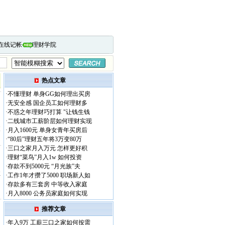
在线记帐
|
理财学院
热点文章
·
不懂理财 单身GG如何理出买房
·
无安全感 国企员工如何理财多
·
不惑之年理财巧打算 "让钱生钱
·
二线城市工薪阶层如何理财实现
支
·
月入1600元 单身女青年买房后
·
“80后”理财五年将3万变80万
·
三口之家月入万元 怎样更好积
·
理财“菜鸟”月入1w 如何投资
·
存款不到5000元 “月光族”夫
注
·
工作1年才攒了5000 职场新人如
的
·
存款多有三套房 中等收入家庭
·
月入8000 公务员家庭如何实现
推荐文章
·
年入9万 工薪三口之家如何按需