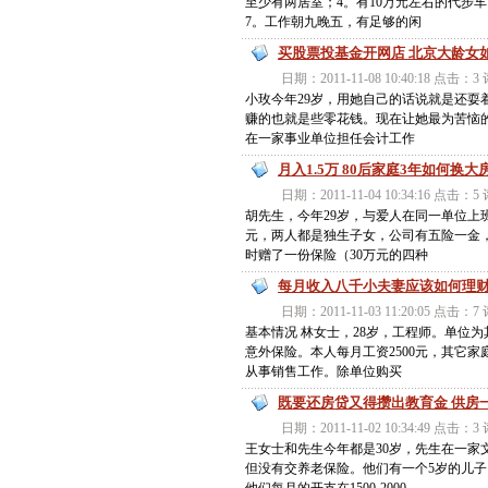
至少有两居室；4。有10万元左右的代步
7。工作朝九晚五，有足够的闲
买股票投基金开网店 北京大龄女
日期：2011-11-08 10:40:18 点击：
小玫今年29岁，用她自己的话说就是还耍
赚的也就是些零花钱。现在让她最为苦恼的
在一家事业单位担任会计工作
月入1.5万 80后家庭3年如何换
日期：2011-11-04 10:34:16 点击：
胡先生，今年29岁，与爱人在同一单位上
元，两人都是独生子女，公司有五险一金
时赠了一份保险（30万元的四种
每月收入八千小夫妻应该如何理
日期：2011-11-03 11:20:05 点击：
基本情况 林女士，28岁，工程师。单位为
意外保险。本人每月工资2500元，其它家
从事销售工作。除单位购买
既要还房贷又得攒出教育金 供房
日期：2011-11-02 10:34:49 点击：
王女士和先生今年都是30岁，先生在一家文
但没有交养老保险。他们有一个5岁的儿子