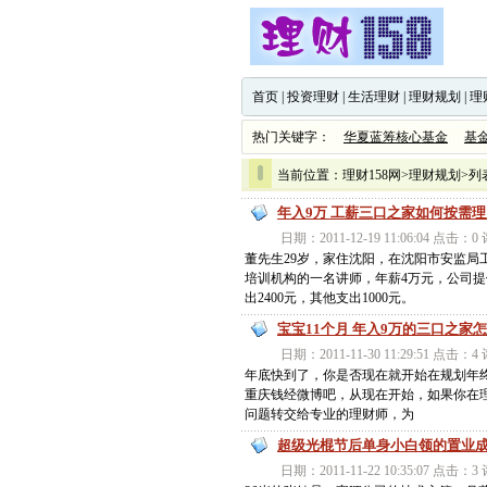
首页
|
投资理财
|
生活理财
|
理财规划
|
理
热门关键字：
华夏蓝筹核心基金
基
当前位置：
理财158网
>
理财规划
>列
年入9万 工薪三口之家如何按需
日期：2011-12-19 11:06:04 点击：
董先生29岁，家住沈阳，在沈阳市安监局
培训机构的一名讲师，年薪4万元，公司提供
出2400元，其他支出1000元。
宝宝11个月 年入9万的三口之家
日期：2011-11-30 11:29:51 点击：
年底快到了，你是否现在就开始在规划年
重庆钱经微博吧，从现在开始，如果你在
问题转交给专业的理财师，为
超级光棍节后单身小白领的置业
日期：2011-11-22 10:35:07 点击：