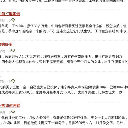
车；5。有固定的朋友圈子；6。工作不局限于在办公室完成，工作远程化是未来趋势；
如何打理闲钱
3 评论：0
着单呢。工作7年，攒了30多万元，中间也折腾着买过股票基金什么的，没怎么赔，但
是，手中这辛苦结余下来的钱，不知道该怎么让它们钱生钱。 工作稳定有结余 小玫
大房购好车
5 评论：0
班，家庭月收入1.5万元左右，现有房有车，没有任何贷款压力。银行存款共有14万
，四个老人也都有退休金，暂时不需要照顾。刚有个三个月大的女儿，出生存脐带血
财
7 评论：0
其购买了五险一金，自己也为自已投保了康宁终身人寿保险(缴费期20年，已缴10年)和
庭成员每月工资5500元。家庭每月基本开支1500元。 丈夫李先生，比林女士大一岁，
一族如何理财
3 评论：0
化传播公司工作，月收入4000元，有养老保险和医疗保险。王女士本人月薪1500元
，在读幼儿园。目前他们按揭买了一套房子，月供2500元左右，11月份交房。另外，