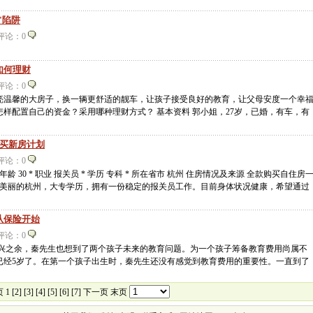
"陷阱
2 评论：0
如何理财
2 评论：0
亮温馨的大房子，换一辆更舒适的靓车，让孩子接受良好的教育，让父母安度一个幸
样配置自己的资金？采用哪种理财方式？ 基本资料 郭小姐，27岁，已婚，有车，有
、买新房计划
3 评论：0
* 年龄 30 * 职业 报关员 * 学历 专科 * 所在省市 杭州 住房情况及来源 全款购买自住房
住在美丽的杭州，大专学历，拥有一份稳定的报关员工作。目前身体状况健康，希望通过
从保险开始
2 评论：0
高兴之余，秦先生也想到了两个孩子未来的教育问题。为一个孩子筹备教育费用尚属不
已经5岁了。在第一个孩子出生时，秦先生还没有感觉到教育费用的重要性。一直到了
 1
[2]
[3]
[4]
[5]
[6]
[7]
下一页
末页