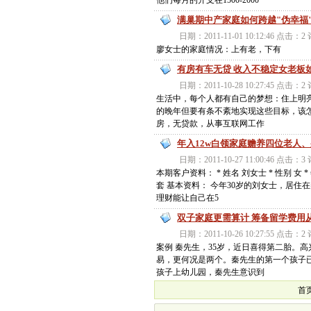
他们每月的开支在1500-2000
满巢期中产家庭如何跨越"伪幸福
日期：2011-11-01 10:12:46 点击：
廖女士的家庭情况：上有老，下有
有房有车无贷 收入不稳定女老板
日期：2011-10-28 10:27:45 点击：
生活中，每个人都有自己的梦想：住上明
的晚年但要有条不紊地实现这些目标，该怎
房，无贷款，从事互联网工作
年入12w白领家庭赡养四位老人
日期：2011-10-27 11:00:46 点击：
本期客户资料： * 姓名 刘女士 * 性别 女 
套 基本资料： 今年30岁的刘女士，居
理财能让自己在5
双子家庭更需算计 筹备留学费用
日期：2011-10-26 10:27:55 点击：
案例 秦先生，35岁，近日喜得第二胎。
易，更何况是两个。秦先生的第一个孩子
孩子上幼儿园，秦先生意识到
首页