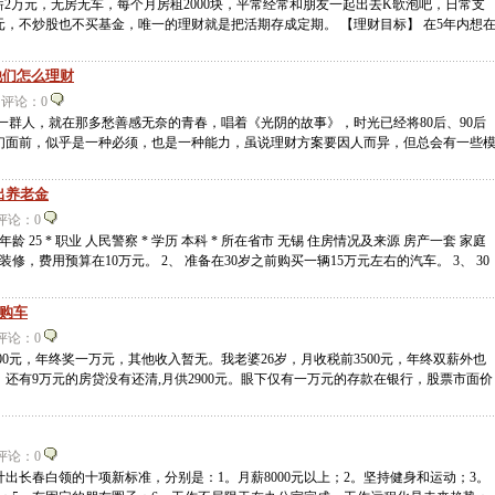
薪2万元，无房无车，每个月房租2000块，平常经常和朋友一起出去K歌泡吧，日常支
元，不炒股也不买基金，唯一的理财就是把活期存成定期。 【理财目标】 在5年内想
看他们怎么理财
10 评论：0
一群人，就在那多愁善感无奈的青春，唱着《光阴的故事》，时光已经将80后、90后
们面前，似乎是一种必须，也是一种能力，虽说理财方案要因人而异，但总会有一些
出养老金
6 评论：0
 年龄 25 * 职业 人民警察 * 学历 本科 * 所在省市 无锡 住房情况及来源 房产一套 家庭
修，费用预算在10万元。 2、 准备在30岁之前购买一辆15万元左右的汽车。 3、 30
揭购车
4 评论：0
300元，年终奖一万元，其他收入暂无。我老婆26岁，月收税前3500元，年终双薪外也
还有9万元的房贷没有还清,月供2900元。眼下仅有一万元的存款在银行，股票市面价
4 评论：0
出长春白领的十项新标准，分别是：1。月薪8000元以上；2。坚持健身和运动；3。