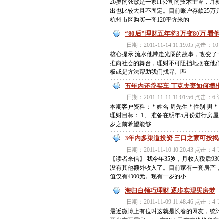
26岁的张敏是一家IT公司的技术主管，月
出也比较大且不固定。目前账户存款25万
杭州市区购买一套120平方米的
“80后”理财五年将3万变80万 
日期：2011-11-14 11:19:05 点击：
核心提示 流水他带走光阴的故事，改变了
推向社会的舞台，理财不可阻挡地摆在他
板或是方法帮助我们找寻、匹
五年内还贷买车 丁克夫妻如何攒
日期：2011-11-11 11:01:56 点击：
本期客户资料： * 姓名 周先生 * 性别 男 *
理财目标： 1、 准备在明年5月份进行房屋装
岁之前希望能够
3年内多渠道投资 三口之家可按
日期：2011-11-10 10:20:43 点击：
【读者来信】 我今年35岁，月收入税后9
没有其他额外收入了。目前家有一套房产，
值仅有4000元。现有一岁的小
海归白领巧理财 逐步实现买房梦
日期：2011-11-09 11:48:46 点击：
最近微博上有位叫这就是长春的网友，统计