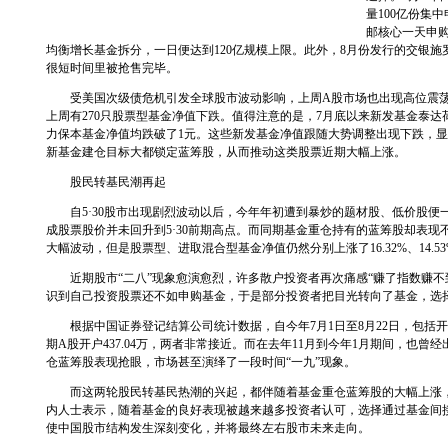
量100亿份集
邮核心一天申购
均衡增长基金拆分，一日便达到120亿规模上限。此外，8月份发行的交银
很短时间里被抢售完毕。
受美国次级债危机引发全球股市波动影响，上周A股市场也出现高位震荡。其
上周有270只股票型基金净值下跌。值得注意的是，7月底以来新发基金泰
力保本基金净值均跌破了1元。这些新发基金净值跟随大势调整出现下跌，
新基金建仓目标大都锁定蓝筹股，从而推动这类股票近期大幅上涨。
股民转基民潮再起
自5·30股市出现剧烈波动以后，今年年初遭到暴炒的题材股、低价股便
成股票股价并未回升到5·30前期高点。而同期基金重仓持有的蓝筹股却表现
大幅波动，但是股票型、进取混合型基金净值仍然分别上涨了16.32%、14.53
近期股市“二八”现象愈演愈烈，许多散户投资者再次痛感“赚了指数赚不
识到自己投资股票还不如申购基金，于是部分投资者把目光转向了基金，选择
根据中国证券登记结算公司统计数据，自今年7月1日至8月22日，包括开放
期A股开户437.04万，两者非常接近。而在去年11月到今年1月期间，也
仓蓝筹股表现抢眼，市场甚至演绎了一段时间“一九”现象。
而这两轮股民转基民热潮的兴起，都伴随着基金重仓蓝筹股的大幅上涨，
内人士表示，随着基金的良好表现被越来越多投资者认可，选择通过基金间
使中国股市结构发生深刻变化，并将最终左右股市未来走向。