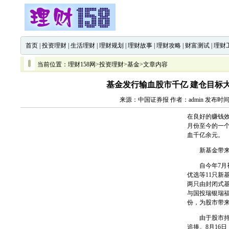
首页
|
投资理财
|
生活理财
|
理财规划
|
理财故事
|
理财攻略
|
财富测试
|
理财
当前位置：
理财158网
>
投资理财
>
基金
>文章内容
基金发行输血股市千亿 建仓目标
来源：中国证券报 作者：admin 发布时间：2
在良好的赚钱
月份至今的一个
血千亿余元。
新基金带来
自今年7月初
优选等11只新
两只由封闭式
与国投瑞银瑞福
份，为股市带
由于股市持续
追捧。8月16